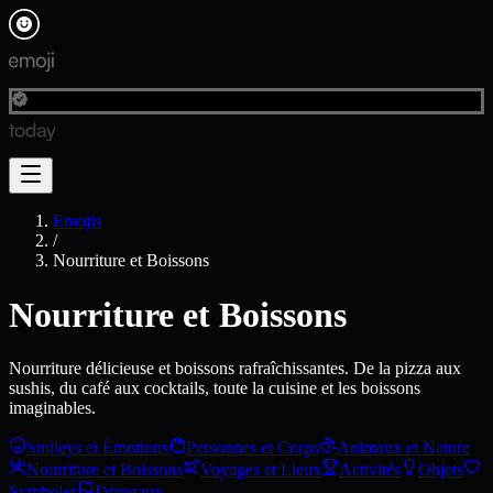
Emojis
/
Nourriture et Boissons
Nourriture et Boissons
Nourriture délicieuse et boissons rafraîchissantes. De la pizza aux
sushis, du café aux cocktails, toute la cuisine et les boissons
imaginables.
Smileys et Émotions
Personnes et Corps
Animaux et Nature
Nourriture et Boissons
Voyages et Lieux
Activités
Objets
Symboles
Drapeaux