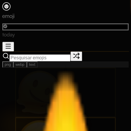
png
webp
text