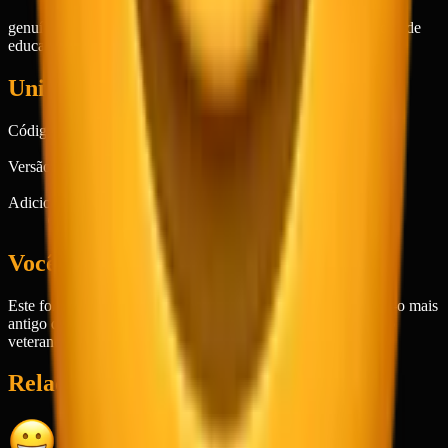
genuíno
sincero
grato
agradado
contente
caloroso
simpático
felicidade
educada
alegria suave
humilde
Unicode
Código
1F60A
Versão Unicode
6.1
Adicionado no Emoji
0.6
Você sabia?
Este foi um dos designs originais de emoji de 1999, tornando-o mais
antigo que o Facebook, YouTube e o iPhone—um verdadeiro
veterano da comunicação digital.
Relacionados