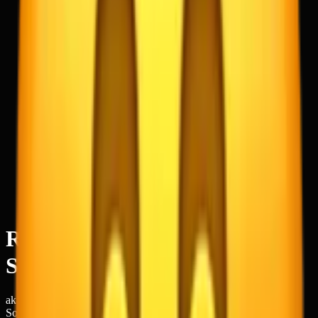
Emojis
/
Smileys e Emoção
/
Rosto Sorridente Com Olhos
Sorridentes
aka
Sorriso Corado · Rosto Feliz · Sorriso Contente · Sorriso